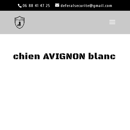
06 88 41 47 25
deferalsecurite@gmail.com
chien AVIGNON blanc