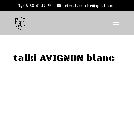
06 88 41 47 25
deferalsecurite@gmail.com
talki AVIGNON blanc